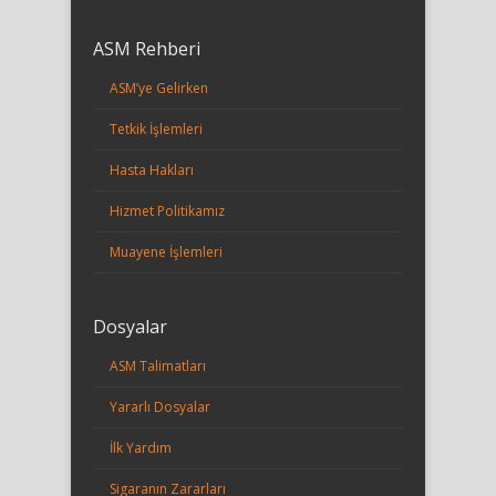
ASM Rehberi
ASM’ye Gelirken
Tetkik İşlemleri
Hasta Hakları
Hizmet Politikamız
Muayene İşlemleri
Dosyalar
ASM Talimatları
Yararlı Dosyalar
İlk Yardım
Sigaranın Zararları