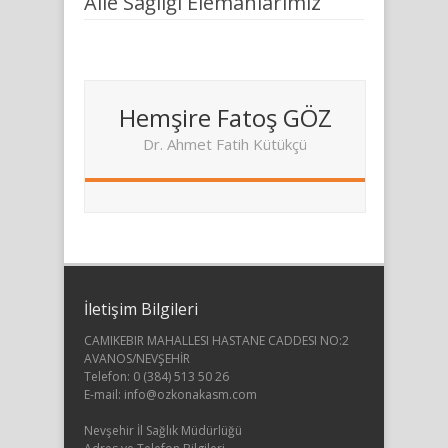
Aile Sağlığı Elemanlarımız
Hemşire Fatoş GÖZ
Dr. Ahmet Fatih Kütükçü
İletişim Bilgileri
CAMIKEBIR MAHALLESI HASTANE CADDESI NO:2
AVANOS/NEVŞEHİR
Telefon: 0 (384) 513 50 26
E-mail:
info@ozkonakasm.com
Nevşehir İl Sağlık Müdürlüğü