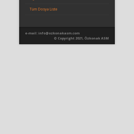
Tüm Dosya Liste
e-mail:
info@ozkonakasm.com
© Copyright 2021, Özkonak ASM