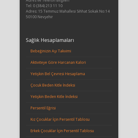
Adres ve Telefon Bilgileri
Tel: 0 (384) 213 11 10
Adres: 15 Temmuz Mahallesi Sıhhat Sokak No:14
50100 Nevşehir
Sağlık Hesaplamaları
Bebeğinizin Aşı Takvimi
Aktiviteye Göre Harcanan Kalori
Yetişkin Bel Çevresi Hesaplama
Çocuk Beden Kitle İndeksi
Yetişkin Beden Kitle İndeksi
Persentil Eğrisi
Kız Çocuklar İçin Persentil Tablosu
Erkek Çocuklar İçin Persentil Tablosu