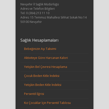
Nevşehir İl Sağlık Müdürlüğü
Adres ve Telefon Bilgileri
Tel: 0 (384) 213 11 10
Adres: 15 Temmuz Mahallesi Sıhhat Sokak No:14
50100 Nevşehir
Sağlık Hesaplamaları
Bebeğinizin Aşı Takvimi
Aktiviteye Göre Harcanan Kalori
Yetişkin Bel Çevresi Hesaplama
Çocuk Beden Kitle İndeksi
Yetişkin Beden Kitle İndeksi
Persentil Eğrisi
Kız Çocuklar İçin Persentil Tablosu