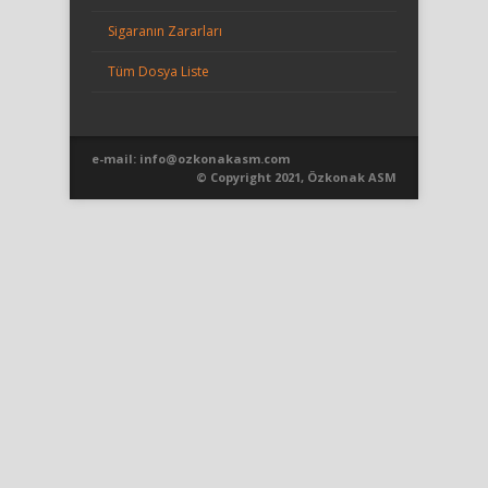
Sigaranın Zararları
Tüm Dosya Liste
e-mail:
info@ozkonakasm.com
© Copyright 2021, Özkonak ASM