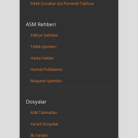
Erkek Çocuklar İçin Persentil Tablosu
ASM Rehberi
ASM’ye Gelirken
Tetkik İşlemleri
Hasta Hakları
Hizmet Politikamız
Muayene İşlemleri
Dosyalar
ASM Talimatları
Yararlı Dosyalar
İlk Yardım