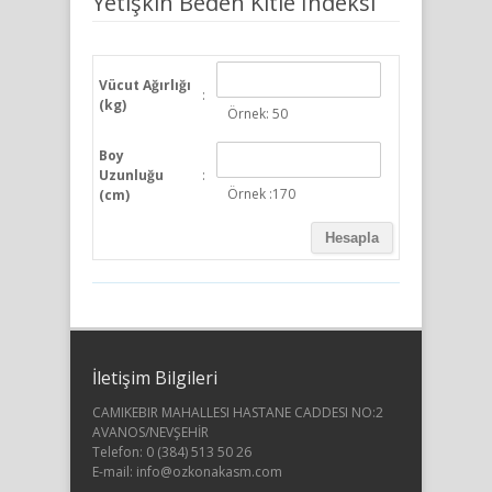
Yetişkin Beden Kitle İndeksi
Vücut Ağırlığı
:
(kg)
Örnek: 50
Boy
Uzunluğu
:
Örnek :170
(cm)
İletişim Bilgileri
CAMIKEBIR MAHALLESI HASTANE CADDESI NO:2
AVANOS/NEVŞEHİR
Telefon: 0 (384) 513 50 26
E-mail:
info@ozkonakasm.com