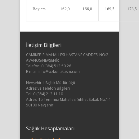
Boy cm
162,0
166,0
169,5
173,5
İletişim Bilgileri
CAMIKEBIR MAHALLESI HASTANE CADDESI NO:2
AVANOS/NEVŞEHİR
Telefon: 0 (384) 513 50 26
E-mail:
info@ozkonakasm.com
Nevşehir İl Sağlık Müdürlüğü
Adres ve Telefon Bilgileri
Tel: 0 (384) 213 11 10
Adres: 15 Temmuz Mahallesi Sıhhat Sokak No:14
50100 Nevşehir
Sağlık Hesaplamaları