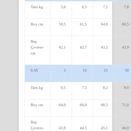
Tartı kg
5,6
6,5
7,1
7,8
Boy cm
59,5
61,5
64,0
66,5
Baş
Çevresi-
42,1
42,7
43,3
43,9
cm
9 AY
3
10
25
50
Tartı kg
6,5
7,5
8,2
9,0
Boy cm
64,0
66,0
68,5
71,0
Baş
Çevresi-
43,8
44,5
45,1
46,0