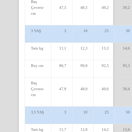
Baş
Çevresi-
47,5
48,5
49,2
50,2
cm
3 YAŞ
3
10
25
50
Tartı kg
11,1
12,3
13,3
14,6
Boy cm
86,7
90,0
92,5
95,3
Baş
Çevresi-
47,9
48,9
49,6
50,4
cm
3,5 YAŞ
3
10
25
50
Tartı kg
11,7
12,9
14,2
15,6