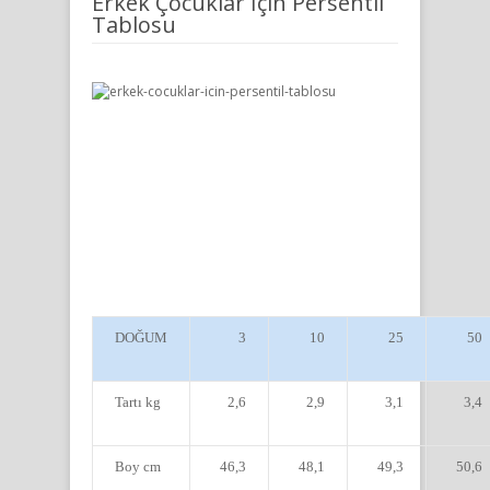
Erkek Çocuklar İçin Persentil
Tablosu
DOĞUM
3
10
25
50
Tartı kg
2,6
2,9
3,1
3,4
Boy cm
46,3
48,1
49,3
50,6