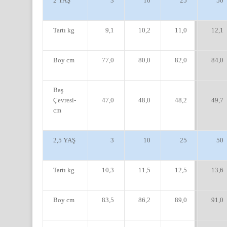
2 YAŞ
3
10
25
50
Tartı kg
9,1
10,2
11,0
12,1
Boy cm
77,0
80,0
82,0
84,0
Baş
Çevresi-
47,0
48,0
48,2
49,7
cm
2,5 YAŞ
3
10
25
50
Tartı kg
10,3
11,5
12,5
13,6
Boy cm
83,5
86,2
89,0
91,0