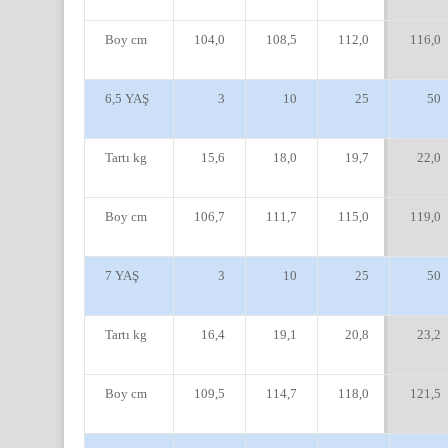
Boy cm
104,0
108,5
112,0
116,0
6,5 YAŞ
3
10
25
50
Tartı kg
15,6
18,0
19,7
22,0
Boy cm
106,7
111,7
115,0
119,0
7 YAŞ
3
10
25
50
Tartı kg
16,4
19,1
20,8
23,2
Boy cm
109,5
114,7
118,0
121,5