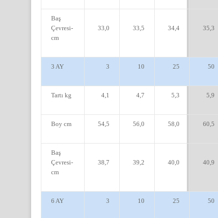
Baş
Çevresi-
33,0
33,5
34,4
35,3
cm
3 AY
3
10
25
50
Tartı kg
4,1
4,7
5,3
5,9
Boy cm
54,5
56,0
58,0
60,5
Baş
Çevresi-
38,7
39,2
40,0
40,9
cm
6 AY
3
10
25
50