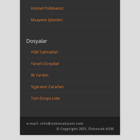
Hizmet Politikamız
Muayene İşlemleri
Dosyalar
ASM Talimatları
Yararlı Dosyalar
İlk Yardım
Sigaranın Zararları
Tüm Dosya Liste
e-mail:
info@ozkonakasm.com
© Copyright 2021, Özkonak ASM