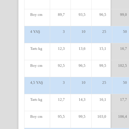
Boy cm
89,7
93,5
96,5
99,0
4 YAŞ
3
10
25
50
Tartı kg
12,3
13,6
15,1
16,7
Boy cm
92,5
96,5
99,5
102,5
4,5 YAŞ
3
10
25
50
Tartı kg
12,7
14,3
16,1
17,7
Boy cm
95,5
99,5
103,0
106,4