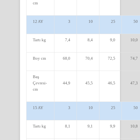
cm
12 AY
3
10
25
50
Tartı kg
7,4
8,4
9,0
10,0
Boy cm
68,0
70,4
72,5
74,7
Baş
Çevresi-
44,9
45,5
46,5
47,3
cm
15 AY
3
10
25
50
Tartı kg
8,1
9,1
9,9
10,8