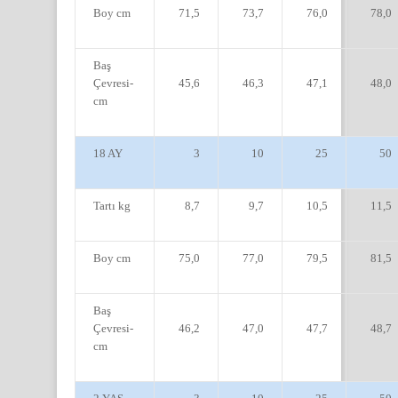
Boy cm
71,5
73,7
76,0
78,0
Baş
Çevresi-
45,6
46,3
47,1
48,0
cm
18 AY
3
10
25
50
Tartı kg
8,7
9,7
10,5
11,5
Boy cm
75,0
77,0
79,5
81,5
Baş
Çevresi-
46,2
47,0
47,7
48,7
cm