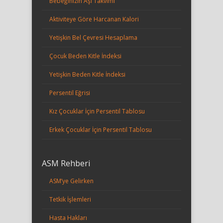
Bebeğinizin Aşı Takvimi
Aktiviteye Göre Harcanan Kalori
Yetişkin Bel Çevresi Hesaplama
Çocuk Beden Kitle İndeksi
Yetişkin Beden Kitle İndeksi
Persentil Eğrisi
Kız Çocuklar İçin Persentil Tablosu
Erkek Çocuklar İçin Persentil Tablosu
ASM Rehberi
ASM’ye Gelirken
Tetkik İşlemleri
Hasta Hakları