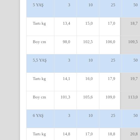
5 YAŞ
3
10
25
50
Tartı kg
13,4
15,0
17,0
18,7
Boy cm
98,0
102,5
106,0
109,5
5,5 YAŞ
3
10
25
50
Tartı kg
14,1
16,0
17,9
19,7
Boy cm
101,3
105,6
109,0
113,0
6 YAŞ
3
10
25
50
Tartı kg
14,8
17,0
18,8
20,8