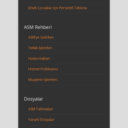
Erkek Çocuklar İçin Persentil Tablosu
ASM Rehberi
ASM’ye Gelirken
Tetkik İşlemleri
Hasta Hakları
Hizmet Politikamız
Muayene İşlemleri
Dosyalar
ASM Talimatları
Yararlı Dosyalar