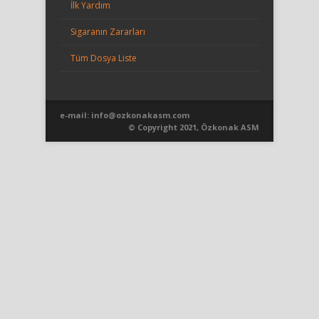
İlk Yardım
Sigaranın Zararları
Tüm Dosya Liste
e-mail:
info@ozkonakasm.com
© Copyright 2021, Özkonak ASM