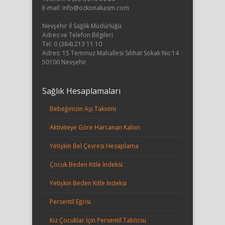
E-mail:
info@ozkonakasm.com
Nevşehir İl Sağlık Müdürlüğü
Adres ve Telefon Bilgileri
Tel: 0 (384) 213 11 10
Adres: 15 Temmuz Mahallesi Sıhhat Sokak No:14
50100 Nevşehir
Sağlık Hesaplamaları
Bebeğinizin Aşı Takvimi
Aktiviteye Göre Harcanan Kalori
Yetişkin Bel Çevresi Hesaplama
Çocuk Beden Kitle İndeksi
Yetişkin Beden Kitle İndeksi
Persentil Eğrisi
Kız Çocuklar İçin Persentil Tablosu