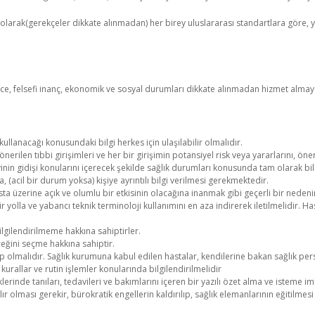
rak(gerekçeler dikkate alınmadan) her birey uluslararası standartlara göre, ye
şünce, felsefi inanç, ekonomik ve sosyal durumları dikkate alınmadan hizmet almay
l kullanacağı konusundaki bilgi herkes için ulaşılabilir olmalıdır.
 önerilen tıbbi girişimleri ve her bir girişimin potansiyel risk veya yararlarını, öner
inin gidişi konularını içerecek şekilde sağlık durumları konusunda tam olarak bi
(acil bir durum yoksa) kişiye ayrıntılı bilgi verilmesi gerekmektedir.
ta üzerine açık ve olumlu bir etkisinin olacağına inanmak gibi geçerli bir nedeni
 yolla ve yabancı teknik terminoloji kullanımını en aza indirerek iletilmelidir. H
bilgilendirilmeme hakkına sahiptirler.
ceğini seçme hakkına sahiptir.
p olmalıdır. Sağlık kurumuna kabul edilen hastalar, kendilerine bakan sağlık per
urallar ve rutin işlemler konularında bilgilendirilmelidir
rinde tanıları, tedavileri ve bakımlarını içeren bir yazılı özet alma ve isteme im
laşılır olması gerekir, bürokratik engellerin kaldırılıp, sağlık elemanlarının eğitilmes