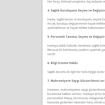
Her birey, bilimsel araştırma, ilaç tedavisi ve 
4. Sağlık Kuruluşunu Seçme ve Değişti
Hasta, sağlık kurum ve kuruluşunu seçme hakk
Ancak, kuruluşu değiştirmenin hayati tehlik
aydınlatılması ve hayati tehlike bakımından
5. Personeli Tanıma, Seçme ve Değişti
Hastaya talebi halinde, kendisine sağlık hiz
Mevzuat ile belirlenmiş usullere uyulmak şart
vardır.
6. Bilgi İsteme Hakkı
Sağlık durumu ile ilgili her türlü bilgiyi sözl
7. Mahremiyete Saygı Gösterilmesi ve
Hastanın, mahremiyetine saygı gösterilmesi 
bozulması hakkını vermez. Hastaya ait bu bilg
personeline ihtiyaç söz konusu olduğunda h
Kanunda gösterilen istisnalar hariç olmak üz