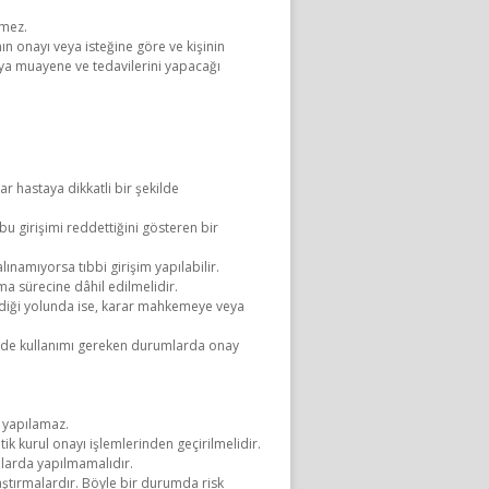
emez.
ın onayı veya isteğine göre ve kişinin
veya muayene ve tedavilerini yapacağı
r hastaya dikkatli bir şekilde
 girişimi reddettiğini gösteren bir
ınamıyorsa tıbbi girişim yapılabilir.
ma sürecine dâhil edilmelidir.
irdiği yolunda ise, karar mahkemeye veya
madde kullanımı gereken durumlarda onay
u yapılamaz.
ik kurul onayı işlemlerinden geçirilmelidir.
alarda yapılmamalıdır.
aştırmalardır. Böyle bir durumda risk