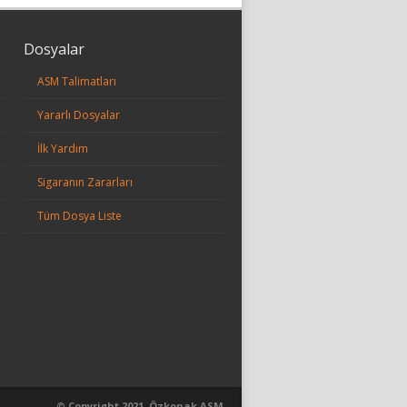
Dosyalar
ASM Talimatları
Yararlı Dosyalar
İlk Yardım
Sigaranın Zararları
Tüm Dosya Liste
© Copyright 2021, Özkonak ASM