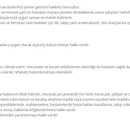
ecibelerinizi yerine getirme hakkınız mevcuttur.
ermemek şartı ile hastaları manevi yönden desteklemek üzere talepleri halinde, 
ruluşlarında uygun zaman ve mekân belirlenir.
en ve kimsesiz olan hastalar için de, talep şartı aranmaksızın, dini inançlarına uy
aslara uygun olarak ziyaretçi kabul etmeye hakkı vardır.
cı olmak üzere; mevzuatın ve kurum imkânlarının elverdiği ve hastanın sağlık d
olarak, refakatçi bulundurulması istenebilir.
sta haklarının ihlali halinde, mevzuat çerçevesinde her türlü müracaat, şikâyet ve 
 istihdam eden kurum ve kuruluş aleyhine maddi veya manevi veyahut hem maddi v
üşündüklerinde, mahkemelere, hastanelerde hasta hakları kurullarına, tabip odal
ve sonuç hakkında bilgilendirilmesi hakkı vardır.
tlerinden yararlanmaya hakkı vardır.