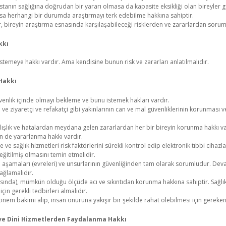
astanın sağlığına doğrudan bir yararı olmasa da kapasite eksikliği olan bireyler g
olsa herhangi bir durumda araştırmayı terk edebilme hakkına sahiptir.
, bireyin araştırma esnasında karşılaşabileceği risklerden ve zararlardan soruml
kkı
emeye hakkı vardır. Ama kendisine bunun risk ve zararları anlatılmalıdır.
 Hakkı
venlik içinde olmayı bekleme ve bunu istemek hakları vardır.
 ve ziyaretçi ve refakatçi gibi yakınlarının can ve mal güvenliklerinin korunması v
nlışlık ve hatalardan meydana gelen zararlardan her bir bireyin korunma hakkı va
en de yararlanma hakkı vardır.
 ve sağlık hizmetleri risk faktörlerini sürekli kontrol edip elektronik tıbbi cihaz
 eğitilmiş olmasını temin etmelidir.
n aşamaları (evreleri) ve unsurlarının güvenliğinden tam olarak sorumludur. Deva
sağlamalıdır.
asında), mümkün olduğu ölçüde acı ve sıkıntıdan korunma hakkına sahiptir. Sağl
çin gerekli tedbirleri almalıdır.
önem bakımı alıp, insan onuruna yakışır bir şekilde rahat ölebilmesi için gereken
e ve Dini Hizmetlerden Faydalanma Hakkı