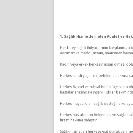
1. Sağlık Hizmetlerinden Adalet ve Ha
Her birey sağlık ihtiyaçlarının karşılanması i
ayırımsız ve maddi, insani, finansman kayna
Kadın veya erkek herkesin insan olması dola
Herkes kendi yaşamını belirleme hakkına sah
Herkes fiziksel ve ruhsal bütünlüğe sahip o
hastalar arasındaki insani ilişkiler bakımınd
Herkes ihtiyacı olan sağlık desteğine kolayc
Herkes hastalıkların önlenmesi ve sağlık bak
fırsatı hakkına sahiptir.
Sağlık hizmetleri herkese eşit olarak verilm